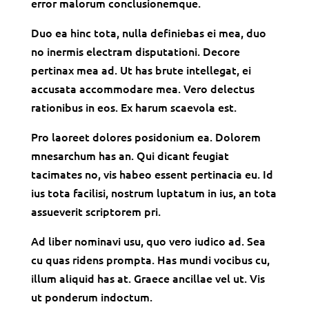
error malorum conclusionemque.
Duo ea hinc tota, nulla definiebas ei mea, duo
no inermis electram disputationi. Decore
pertinax mea ad. Ut has brute intellegat, ei
accusata accommodare mea. Vero delectus
rationibus in eos. Ex harum scaevola est.
Pro laoreet dolores posidonium ea. Dolorem
mnesarchum has an. Qui dicant feugiat
tacimates no, vis habeo essent pertinacia eu. Id
ius tota facilisi, nostrum luptatum in ius, an tota
assueverit scriptorem pri.
Ad liber nominavi usu, quo vero iudico ad. Sea
cu quas ridens prompta. Has mundi vocibus cu,
illum aliquid has at. Graece ancillae vel ut. Vis
ut ponderum indoctum.